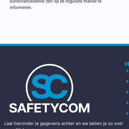
surveillancedienst zelf op de reguliere manier te
informeren.
H
Laat hieronder je gegevens achter en we bellen je zo snel